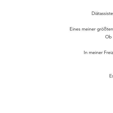
Diätassist
Eines meiner größten
Ob 
In meiner Frei
E