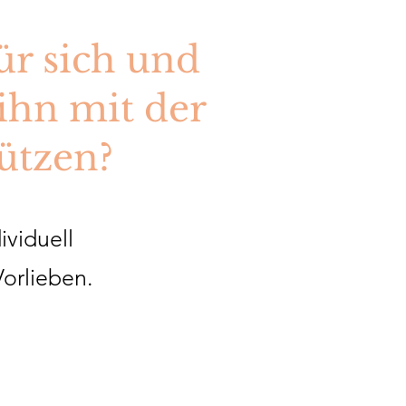
ür sich und
ihn mit der
tützen?
ividuell
orlieben.