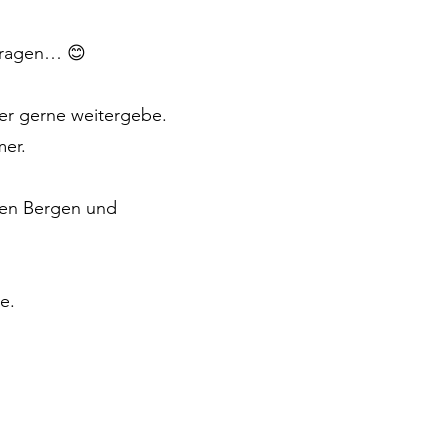
 fragen… 😊
per gerne weitergebe.
mer.
 den Bergen und
e.