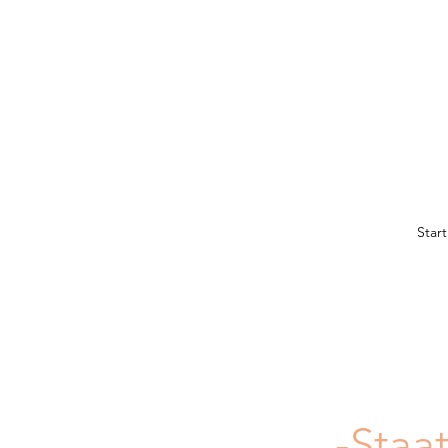
Start
-S
taa